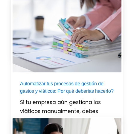
verificables y trazables.Su objetivo
es garantizar la transparencia,
prevenir el fraude y facilitar el
control fiscal automatizado de las
operaciones. A partir del 1 de
PUBLICADO EN
BOOKS
,
GENERAL
,
ZOHO
Automatizar tus procesos de gestión de
gastos y viáticos: Por qué deberías hacerlo?
Si tu empresa aún gestiona los
viáticos manualmente, debes
conocer estos datos crucialesSi tu
empresa aún gestiona los viáticos