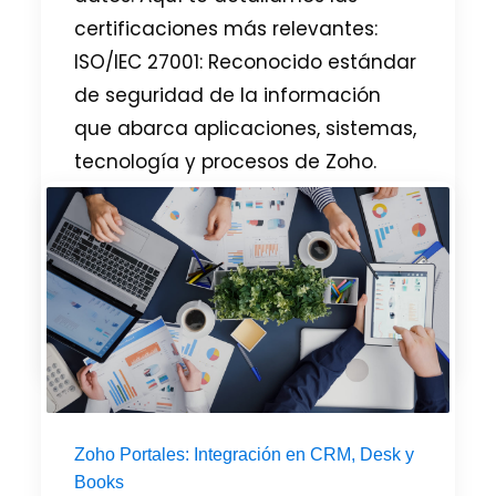
certificaciones más relevantes:
ISO/IEC 27001: Reconocido estándar
de seguridad de la información
que abarca aplicaciones, sistemas,
tecnología y procesos de Zoho.
ISO/IEC 27701: Extensión de ISO/IEC
27001 para la gestión de
privacidad, asegurando la
conformidad
PUBLICADO EN
GENERAL
,
ZOHO
Zoho Portales: Integración en CRM, Desk y
Books